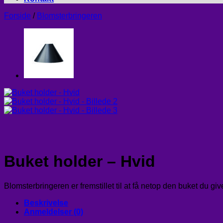
Forside
/
Blomsterbringeren
Buket holder – Hvid
Blomsterbringeren er fremstillet til at få netop den buket du giv
Beskrivelse
Anmeldelser (0)