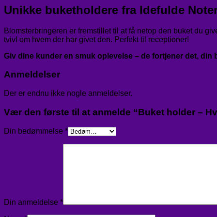
Unikke buketholdere fra Idefulde Note
Blomsterbringeren er fremstillet til at få netop den buket du giv
tvivl om hvem der har givet den. Perfekt til receptioner!
Giv dine kunder en smuk oplevelse – de fortjener det, din b
Anmeldelser
Der er endnu ikke nogle anmeldelser.
Vær den første til at anmelde “Buket holder – H
Din bedømmelse
*
Din anmeldelse
*