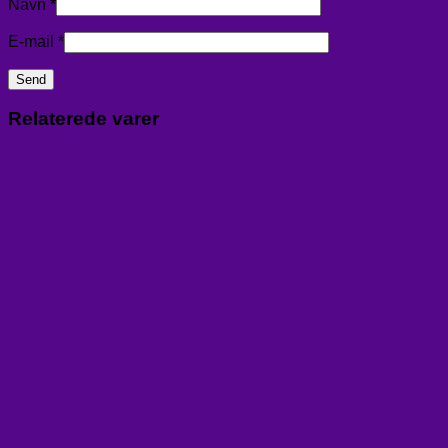
Navn
*
E-mail
*
Relaterede varer