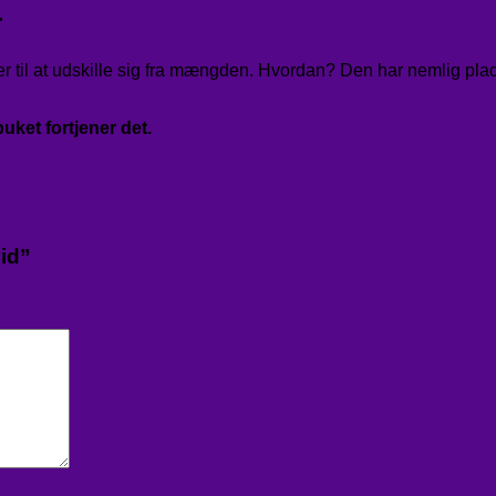
r
er til at udskille sig fra mængden. Hvordan? Den har nemlig plads t
uket fortjener det.
vid”